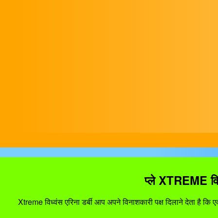
प्ले XTREME व
Xtreme विध्वंस एरिना डर्बी आप अपने विनाशकारी पक्ष दिलाने देता है कि