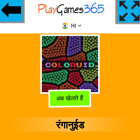
HI
अब खेलते हैं
रंगानुईड