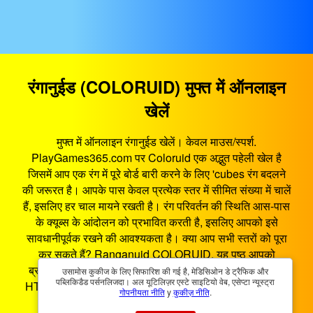
रंगानुईड (COLORUID) मुफ्त में ऑनलाइन
खेलें
मुफ्त में ऑनलाइन रंगानुईड खेलें। केवल माउस/स्पर्श.
PlayGames365.com पर Coloruid एक अद्भुत पहेली खेल है
जिसमें आप एक रंग में पूरे बोर्ड बारी करने के लिए 'cubes रंग बदलने
की जरूरत है। आपके पास केवल प्रत्येक स्तर में सीमित संख्या में चालें
हैं, इसलिए हर चाल मायने रखती है। रंग परिवर्तन की स्थिति आस-पास
के क्यूब्स के आंदोलन को प्रभावित करती है, इसलिए आपको इसे
सावधानीपूर्वक रखने की आवश्यकता है। क्या आप सभी स्तरों को पूरा
कर सकते हैं? Ranganuid COLORUID, यह पृष्ठ आपको
ब्राउज़र में सर्वश्रेष्ठ गेमिंग मनोरंजन प्रदान करता है। रंगानुईड एक
उसामोस कुकीज के लिए सिफारिश की गई है, मेडिसिओन डे ट्रैफिक और
पब्लिकिडैड पर्सनलिजदा। अल यूटिलिज़र एस्टे साइटियो वेब, एसेप्टा न्यूस्ट्रा
HTML5 गेम है जो स्मार्टफोन, टैबलेट, पीसी और स्मार्ट टीवी पर काम
गोपनीयता नीति
y
कुकीज़ नीति
.
करता है। आप रंगानुईड कहीं भी और कभी भी खेल सकते हैं।