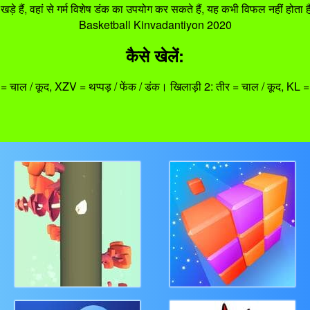
ड़े हैं, वहां से गर्म विशेष डंक का उपयोग कर सकते हैं, यह कभी विफल नहीं होता है।
Basketball Kinvadantiyon 2020
कैसे खेलें:
चाल / कूद, XZV = थप्पड़ / फेंक / डंक। खिलाड़ी 2: तीर = चाल / कूद, KL = थ