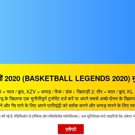
ंतियों 2020 (BASKETBALL LEGENDS 2020) मुफ्त
SD = चाल / कूद, XZV = थप्पड़ / फेंक / डंक। खिलाड़ी 2: तीर = चाल / कूद, 
के खिलाफ एक चुनौतीपूर्ण टूर्नामेंट दर्ज करें या अपने सबसे अच्छे दोस्त के खिल
और गेंद पाने के लिए अपने प्रतिद्वंद्वी को ब्लॉक करने और थप्पड़ मारने के लिए स्व
गर्म विशेष डंक का उपयोग कर सकते हैं, यह कभी विफल नहीं होता है। मैदान पर सर्वश
 गई है, मेडिसिओन डे ट्रैफिक और पब्लिकिडैड पर्सनलिजदा। अल यूटिलिज़र एस्टे साइटियो वेब, एसेप्टा न्य
र में सर्वश्रेष्ठ गेमिंग मनोरंजन प्रदान करता है। बास्केटबॉल किंवदंतियों 2
म करता है। आप बास्केटबॉल किंवदंतियों 2020 कहीं भी और कभी भी खेल सकते ह
एसेप्टो