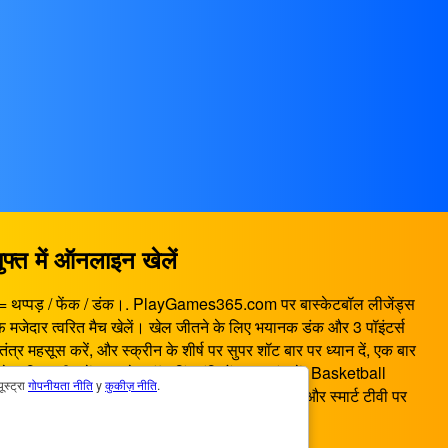
 में ऑनलाइन खेलें
KL = थप्पड़ / फेंक / डंक।. PlayGames365.com पर बास्केटबॉल लीजेंड्स
ाफ मजेदार त्वरित मैच खेलें। खेल जीतने के लिए भयानक डंक और 3 पॉइंटर्स
तंत्र महसूस करें, और स्क्रीन के शीर्ष पर सुपर शॉट बार पर ध्यान दें, एक बार
्रेष्ठ खिलाड़ी बनें। बास्केटबॉल किंवदंतियों का आनंद लें! Basketball
ूस्ट्रा
गोपनीयता नीति
y
कुकीज़ नीति
.
020 एक HTML5 गेम है जो स्मार्टफोन, टैबलेट, पीसी और स्मार्ट टीवी पर
ैं।